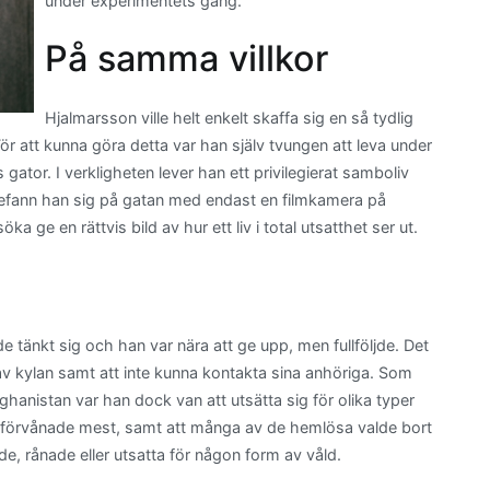
under experimentets gång.
På samma villkor
Hjalmarsson ville helt enkelt skaffa sig en så tydlig
ör att kunna göra detta var han själv tvungen att leva under
or. I verkligheten lever han ett privilegierat samboliv
efann han sig på gatan med endast en filmkamera på
ka ge en rättvis bild av hur ett liv i total utsatthet ser ut.
e tänkt sig och han var nära att ge upp, men fullföljde. Det
 av kylan samt att inte kunna kontakta sina anhöriga. Som
ghanistan var han dock van att utsätta sig för olika typer
 förvånade mest, samt att många av de hemlösa valde bort
de, rånade eller utsatta för någon form av våld.