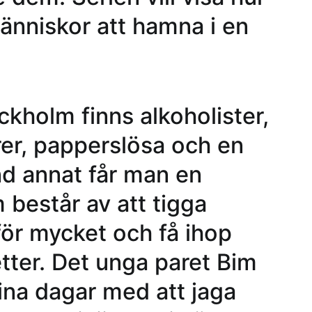
 människor att hamna i en
kholm finns alkoholister,
er, papperslösa och en
nd annat får man en
m består av att tigga
för mycket och få ihop
etter. Det unga paret Bim
ina dagar med att jaga