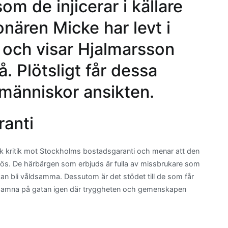
som de injicerar i källare
onären Micke har levt i
n och visar Hjalmarsson
å. Plötsligt får dessa
människor ansikten.
anti
ark kritik mot Stockholms bostadsgaranti och menar att den
delös. De härbärgen som erbjuds är fulla av missbrukare som
kan bli våldsamma. Dessutom är det stödet till de som får
 att hamna på gatan igen där tryggheten och gemenskapen