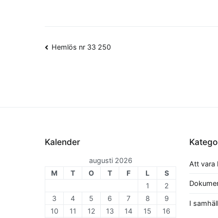
Inläggsnavigering
Hemlös nr 33 250
Kalender
Katego
augusti 2026
Att vara
M
T
O
T
F
L
S
Dokumen
1
2
3
4
5
6
7
8
9
I samhäl
10
11
12
13
14
15
16