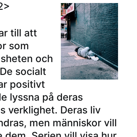
2>
 till att
or som
ösheten och
 De socialt
r positivt
ille lyssna på deras
s verklighet. Deras liv
andras, men människor vill
e dem. Serien vill visa hur