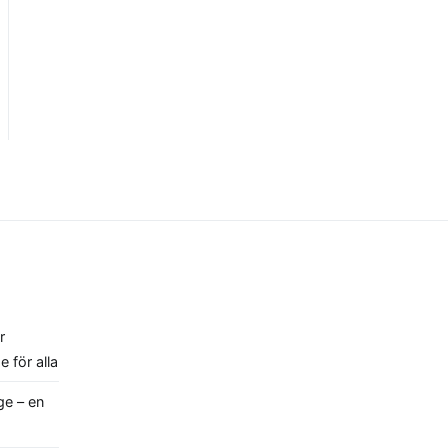
r
 för alla
ge – en