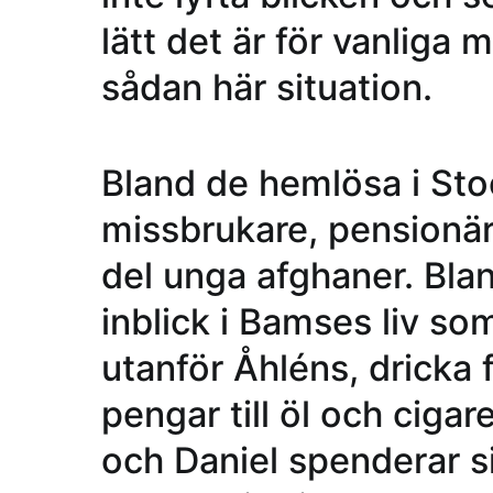
lätt det är för vanliga
sådan här situation.
Bland de hemlösa i Stoc
missbrukare, pensionär
del unga afghaner. Bla
inblick i Bamses liv so
utanför Åhléns, dricka 
pengar till öl och cigar
och Daniel spenderar s