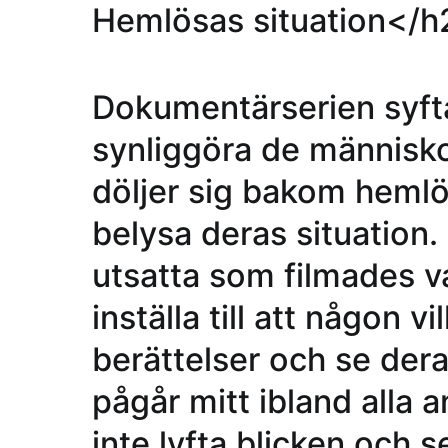
Hemlösas situation<
/h
Dokumentärserien syftar
synliggöra de människ
döljer sig bakom heml
belysa deras situation.
utsatta som filmades va
inställa till att någon v
berättelser och se dera
pågår mitt ibland alla 
inte lyfta blicken och s