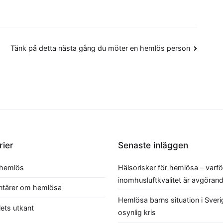
Tänk på detta nästa gång du möter en hemlös person
rier
Senaste inläggen
 hemlös
Hälsorisker för hemlösa – varfö
inomhusluftkvalitet är avgörande
tärer om hemlösa
Hemlösa barns situation i Sveri
lets utkant
osynlig kris