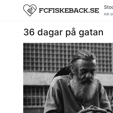
Skip
Sto
to
Allt 
content
36 dagar på gatan