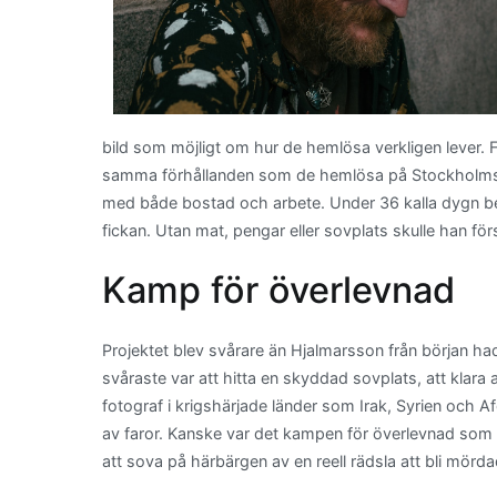
bild som möjligt om hur de hemlösa verkligen lever. F
samma förhållanden som de hemlösa på Stockholms gat
med både bostad och arbete. Under 36 kalla dygn b
fickan. Utan mat, pengar eller sovplats skulle han försö
Kamp för överlevnad
Projektet blev svårare än Hjalmarsson från början had
svåraste var att hitta en skyddad sovplats, att klara
fotograf i krigshärjade länder som Irak, Syrien och Af
av faror. Kanske var det kampen för överlevnad som
att sova på härbärgen av en reell rädsla att bli mörda